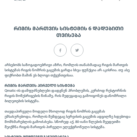
16 / 03 / 20
ᲠᲘᲒᲘᲡ ᲛᲐᲠᲗᲕᲘᲡ ᲡᲘᲡᲢᲔᲛᲘᲡ 6 ᲓᲐᲓᲔᲑᲘᲗᲘ
ᲗᲕᲘᲡᲔᲑᲐ
არსებობს საზოგადოებრივი აზრი, რომლის თანახმადაც რიგის მართვის
სისტემას რიგის ნომრის გაცემის გარდა სხვა ფუნქცია არ აკისრია. თუ ასე
ფიქრობთ მაშინ ეს ბლოგი თქვენთვისაა.
ᲠᲘᲒᲘᲡ ᲛᲐᲠᲗᲕᲘᲡ ᲞᲘᲠᲕᲔᲚᲘ ᲡᲘᲡᲢᲔᲛᲐ
Qmatic-ის დამფუძნებლები დადგნენ პრობლემის, კერძოდ რესტორნის
რიგის მოწესრიგების წინაშე, რის შედეგადაც გამოიგონეს დანომრილი
ბილეთების სისტემა.
თავდაპირველი მოდელი მხოლოდ რიგის ნომრის გაცემას
ემსახურებოდა, რომლის შემდეგაც სერვისის გაცემის ადგილზე ხდებოდა
მომხმარებლის გამოძახება. სწორედ აქ, 80-იანი წლების შვედეთში
შეიქმნა რიგის მართვის პირველი ელექტრონული სისტემა.