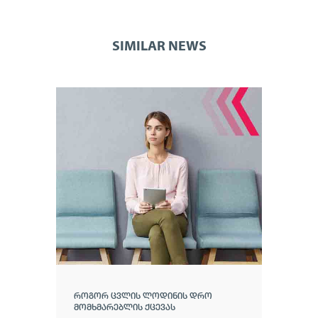
SIMILAR NEWS
ᲠᲝᲒᲝᲠ ᲪᲕᲚᲘᲡ ᲚᲝᲓᲘᲜᲘᲡ ᲓᲠᲝ
ᲛᲝᲛᲮᲛᲐᲠᲔᲑᲚᲘᲡ ᲥᲪᲔᲕᲐᲡ