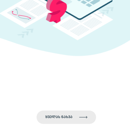
ᲧᲕᲔᲚᲐᲡ ᲜᲐᲮᲕᲐ