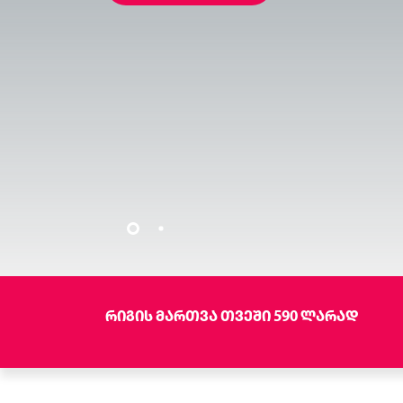
ᲠᲘᲒᲘᲡ ᲛᲐᲠᲗᲕᲐ ᲗᲕᲔᲨᲘ 590 ᲚᲐᲠᲐᲓ