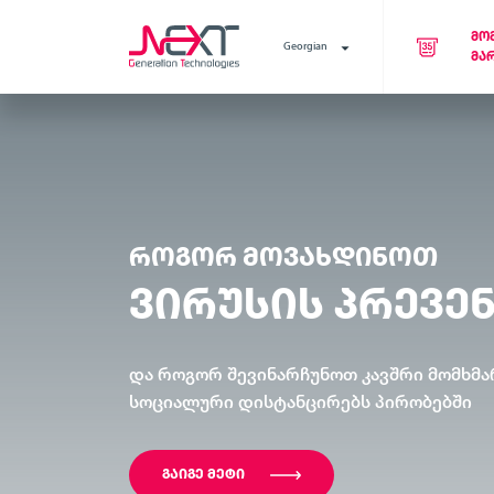
ᲛᲝ
Georgian
ᲛᲐ
ᲠᲝᲒᲝᲠ ᲛᲝᲕᲐᲮᲓᲘᲜᲝᲗ
ᲕᲘᲠᲣᲡᲘᲡ ᲞᲠᲔᲕᲔ
და როგორ შევინარჩუნოთ კავშრი მომხმა
სოციალური დისტანცირებს პირობებში
ᲒᲐᲘᲒᲔ ᲛᲔᲢᲘ