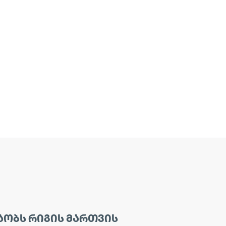
ᲐᲝᲑᲡ ᲠᲘᲒᲘᲡ ᲛᲐᲠᲗᲕᲘᲡ