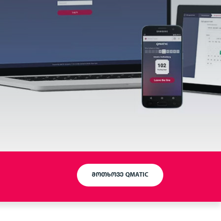
ᲛᲝᲗᲮᲝᲕᲔ QMATIC