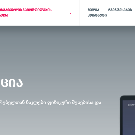
ᲛᲮᲛᲐᲠᲔᲑᲚᲘᲡ ᲒᲐᲛᲝᲪᲓᲘᲚᲔᲑᲘᲡ
ᲛᲔᲓᲘᲐ
ᲩᲕᲔᲜ ᲨᲔᲡᲐᲮᲔᲑ
ᲠᲗᲕᲐ
ᲙᲝᲜᲢᲐᲥᲢᲘ
რიგის მართვის სისტემა
Qmatic დაჯავშნ
მოწესრიგებული რიგი და
მოქნილი ჩაწერის სი
მომსახურების დროის ეფექტური
რომელიც ზოგავს თქ
გადანაწილება
მომხმარებლის დრო
ᲜᲪᲘᲐ
რებელთან ნაკლები ფიზიკური შეხებისა და