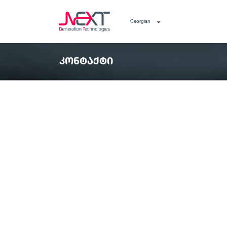
Georgian
ᲙᲝᲜᲢᲐᲥᲢᲘ