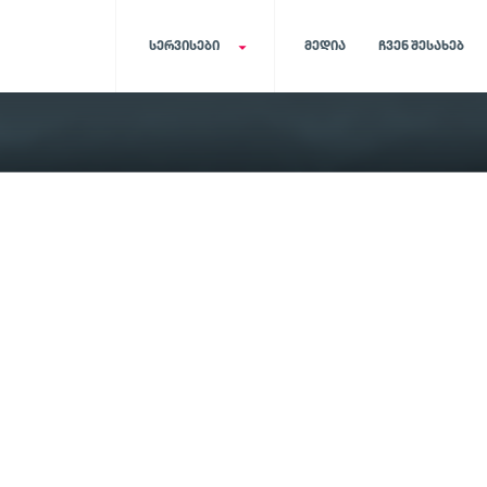
ᲡᲔᲠᲕᲘᲡᲔᲑᲘ
ᲛᲔᲓᲘᲐ
ᲩᲕᲔᲜ ᲨᲔᲡᲐᲮᲔᲑ
რიგის მართვის სისტემა
Qmatic დაჯავშნ
მოწესრიგებული რიგი და
მოქნილი ჩაწერის სი
მომსახურების დროის ეფექტური
რომელიც ზოგავს თქ
გადანაწილება
მომხმარებლის დრო