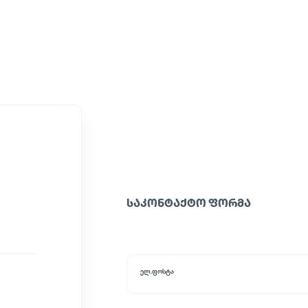
ᲡᲐᲙᲝᲜᲢᲐᲥᲢᲝ ᲤᲝᲠᲛᲐ
ელ.ფოსტა