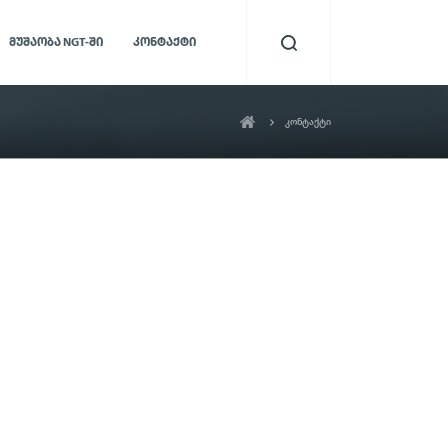
ᲛᲣᲨᲐᲝᲑᲐ NGT-ᲨᲘ
ᲙᲝᲜᲢᲐᲥᲢᲘ
კონტაქტი
ის სისტემა
სერვისის აუდიო
მონიტორინგი
სტემა,
ვენსა და
მომხმარებელთა ყოველი
ს
ინტერაქციის გაანალიზებისა და
შეფასების შესაძლებლობა