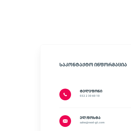
ᲡᲐᲙᲝᲜᲢᲐᲥᲢᲝ ᲘᲜᲤᲝᲠᲛᲐᲪᲘᲐ
ᲢᲔᲚᲔᲤᲝᲜᲘ
032 2 30 60 10
ᲔᲚ.ᲤᲝᲡᲢᲐ
sales@next-gt.com