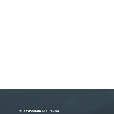
ᲡᲘᲐᲮᲚᲔᲔᲑᲘᲡ ᲒᲐᲛᲝᲬᲔᲠᲐ