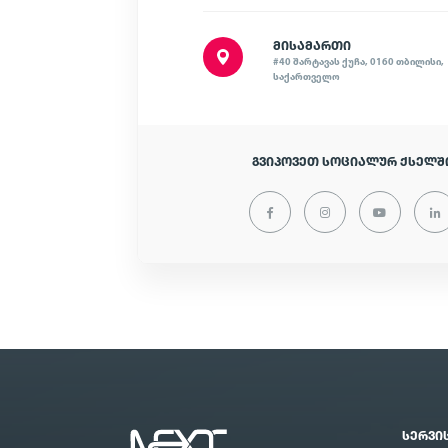
ᲛᲘᲡᲐᲛᲐᲠᲗᲘ
#40 შარტავას ქუჩა, 0160 თბილისი,
საქართველო
ᲒᲕᲘᲞᲝᲕᲔᲗ ᲡᲝᲪᲘᲐᲚᲣᲠ ᲥᲡᲔᲚᲨ
ᲡᲔᲠᲕᲘ