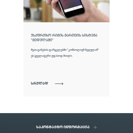
ᲣᲡᲐᲤᲠᲗᲮᲝ ᲠᲘᲒᲘᲡ ᲛᲐᲠᲗᲕᲘᲡ ᲡᲘᲡᲢᲔᲛᲐ
"ᲛᲔᲓᲣᲚᲐᲨᲘ"
შეთავაზების ფარგელებში "კონსოლიუმ მედულამ"
ეს ყველაფერი უფასოდ მიიღო.
ᲡᲠᲣᲚᲐᲓ
ᲡᲐᲙᲝᲜᲢᲐᲥᲢᲝ ᲘᲜᲤᲝᲠᲛᲐᲪᲘᲐ