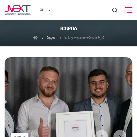
GE
ᲛᲔᲓᲘᲐ
მედია
საპატიო ჯილდო Qmatic-სგან