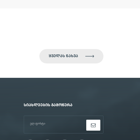
ᲧᲕᲔᲚᲐᲡ ᲜᲐᲮᲕᲐ
ᲡᲘᲐᲮᲚᲔᲔᲑᲘᲡ ᲒᲐᲛᲝᲬᲔᲠᲐ
ელ.ფოსტა