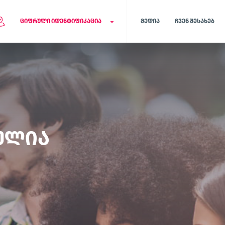
ᲪᲘᲤᲠᲣᲚᲘ ᲘᲓᲔᲜᲢᲘᲤᲘᲙᲐᲪᲘᲐ
ᲛᲔᲓᲘᲐ
ᲩᲕᲔᲜ ᲨᲔᲡᲐᲮᲔᲑ
მომხმარებელთა
ელექტრონული
იდენტობის
იდენტიფიკაცი
ელექტრონული
ბანკის მომხმარებლ
ვერიფიკაცია
დაცვა თაღლითობის
ასარიდებლად
ონლაინ სივრცეში გამარტივებული
და დაცული ვერიფიკაციის
პროცესი
ᲣᲚᲘᲐ