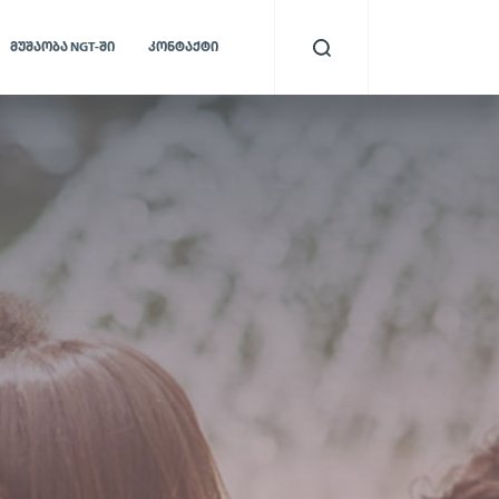
ᲛᲣᲨᲐᲝᲑᲐ NGT-ᲨᲘ
ᲙᲝᲜᲢᲐᲥᲢᲘ
ბიომეტრიული
ა
ხელმოწერა
ის იდენტობის
ვერიფიკაცია და თაღლითობის
 თავიდან
აღმოფხვრა