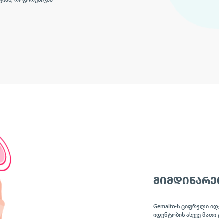
იას, როგორებიცაა
ᲛᲘᲛᲓᲘᲜᲐᲠᲔ
Gemalto-ს ციფრული იდ
იდენტობის ასევე მათი 