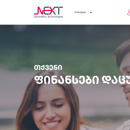
Georgian
ᲗᲥᲕᲔᲜᲘ
ᲤᲘᲜᲐᲜᲡᲔᲑᲘ ᲓᲐᲪ