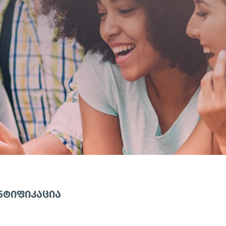
ᲜᲢᲘᲤᲘᲙᲐᲪᲘᲐ