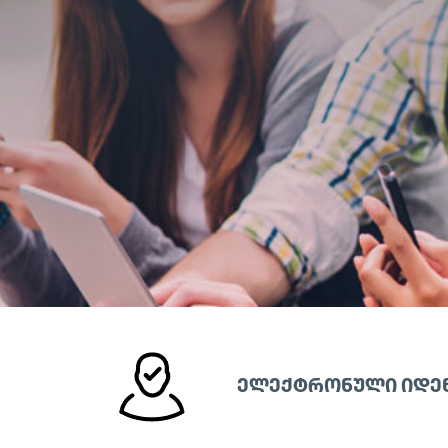
ᲔᲚᲔᲥᲢᲠᲝᲜᲣᲚᲘ ᲘᲓᲔ