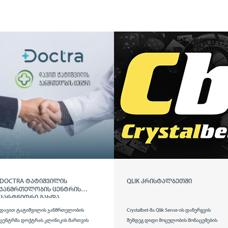
QLIK ᲙᲠᲘᲡᲢᲐᲚᲑᲔᲗᲨᲘ
DOCTRA ᲙᲚᲘᲜᲘᲙᲐ ᲯᲔᲠᲐᲠᲡᲘᲡ
ᲞᲐᲠᲢᲜᲘᲝᲠᲘ ᲒᲐᲮᲓᲐ
Crystalbet-მა Qlik Sense-ის დანერგვის
ჯერარსის მრავალპროფილურ კლინიკასამ
შემდეგ დიდი მოცულობის მონაცემების
დოქტრას კლინიკის მართვის პროგრამა