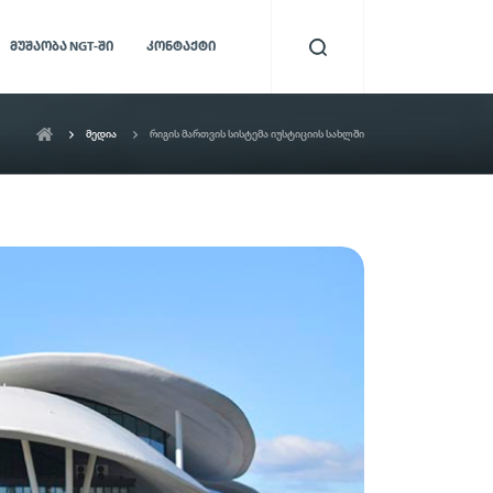
ᲛᲣᲨᲐᲝᲑᲐ NGT-ᲨᲘ
ᲙᲝᲜᲢᲐᲥᲢᲘ
მედია
რიგის მართვის სისტემა იუსტიციის სახლში
ის სისტემა
სერვისის აუდიო
მონიტორინგი
სტემა,
ვენსა და
მომხმარებელთა ყოველი
ს
ინტერაქციის გაანალიზებისა და
შეფასების შესაძლებლობა