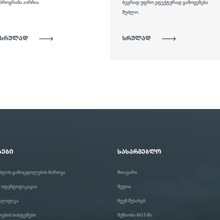
ბევრად უფრო ეფექტურად გამოყენება
აირჩია.
შეძლო.
ᲡᲠᲣᲚᲐᲓ
ᲡᲠᲣᲚᲐᲓ
ᲡᲔᲑᲘ
ᲡᲐᲡᲐᲠᲒᲔᲑᲚᲝ
ბლის გამოცდილების მართვა
მთავარი
 იდენტიფიკაცია
მედია
ნალიტიკა
ჩვენ შესახებ
ების სისტემები
მუშაობა NGT-ში