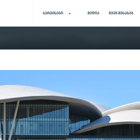
ᲡᲔᲠᲕᲘᲡᲔᲑᲘ
ᲛᲔᲓᲘᲐ
ᲩᲕᲔᲜ ᲨᲔᲡᲐᲮᲔᲑ
რიგის მართვის სისტემა
Qmatic დაჯავშნ
მოწესრიგებული რიგი და
მოქნილი ჩაწერის სი
მომსახურების დროის ეფექტური
რომელიც ზოგავს თქ
გადანაწილება
მომხმარებლის დრო