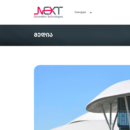
Georgian
ᲛᲔᲓᲘᲐ