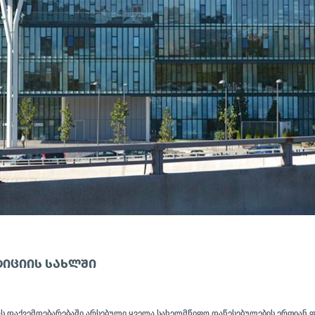
ᲢᲘᲪᲘᲘᲡ ᲡᲐᲮᲚᲨᲘ
როს დაქვემდებარებაში არსებული ყველა სახელმწიფო დაწესებულების ერთიან 