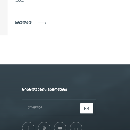
ᲡᲠᲣᲚᲐᲓ
ᲡᲘᲐᲮᲚᲔᲔᲑᲘᲡ ᲒᲐᲛᲝᲬᲔᲠᲐ
ელ.ფოსტა