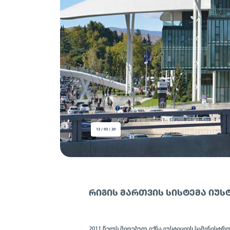
13 / 03 / 20
ᲠᲘᲒᲘᲡ ᲛᲐᲠᲗᲕᲘᲡ ᲡᲘᲡᲢᲔᲛᲐ ᲘᲣᲡ
2011 წელს მიღებულ იქნა იუსტიციის სამინისტ