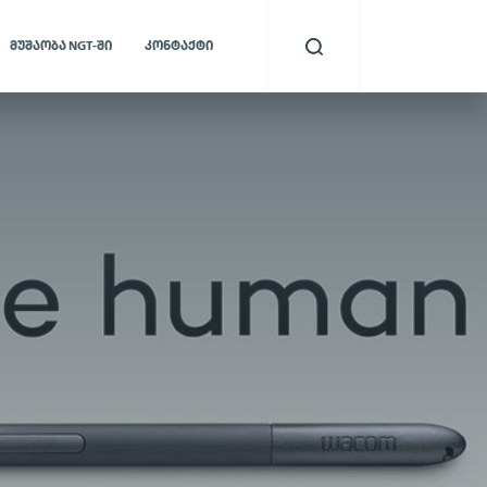
ᲛᲣᲨᲐᲝᲑᲐ NGT-ᲨᲘ
ᲙᲝᲜᲢᲐᲥᲢᲘ
ბიომეტრიული
ა
ხელმოწერა
ის იდენტობის
ვერიფიკაცია და თაღლითობის
 თავიდან
აღმოფხვრა