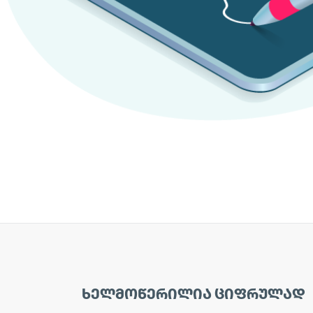
ᲮᲔᲚᲛᲝᲬᲔᲠᲘᲚᲘᲐ ᲪᲘᲤᲠᲣᲚᲐᲓ