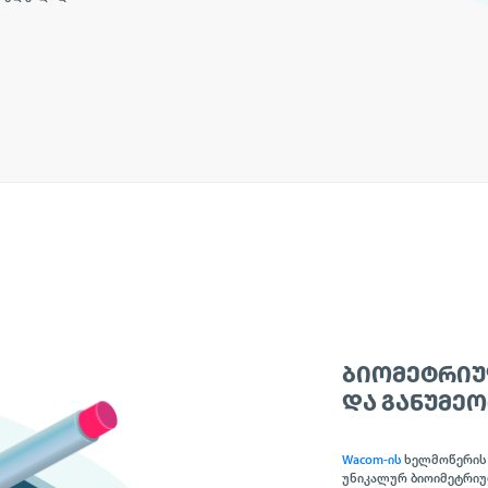
ᲑᲘᲝᲛᲔᲢᲠᲘᲣ
ᲓᲐ ᲒᲐᲜᲣᲛᲔ
Wacom-ის
ხელმოწერის 
უნიკალურ ბიოიმეტრიუ