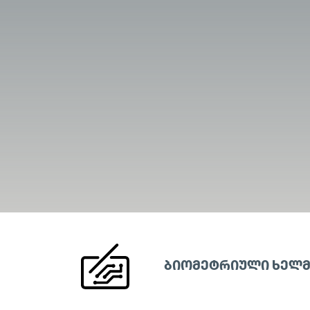
ᲑᲘᲝᲛᲔᲢᲠᲘᲣᲚᲘ ᲮᲔᲚ