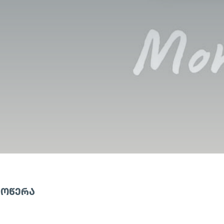
ᲛᲝᲬᲔᲠᲐ