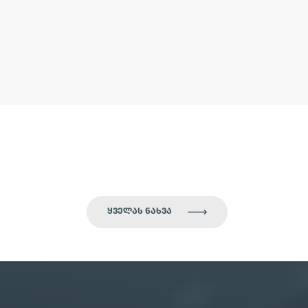
ᲧᲕᲔᲚᲐᲡ ᲜᲐᲮᲕᲐ