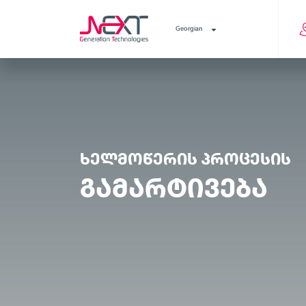
Georgian
ᲮᲔᲚᲛᲝᲬᲔᲠᲘᲡ ᲞᲠᲝᲪᲔᲡᲘᲡ
ᲒᲐᲛᲐᲠᲢᲘᲕᲔᲑᲐ